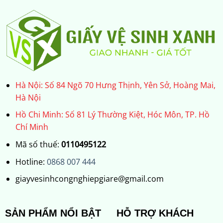
Hà Nội: Số 84 Ngõ 70 Hưng Thịnh, Yên Sở, Hoàng Mai,
Hà Nội
Hồ Chi Minh: Số 81 Lý Thường Kiệt, Hóc Môn, TP. Hồ
Chí Minh
Mã số thuế:
0110495122
Hotline:
0868 007 444
giayvesinhcongnghiepgiare@gmail.com
SẢN PHẨM NỔI BẬT
HỖ TRỢ KHÁCH