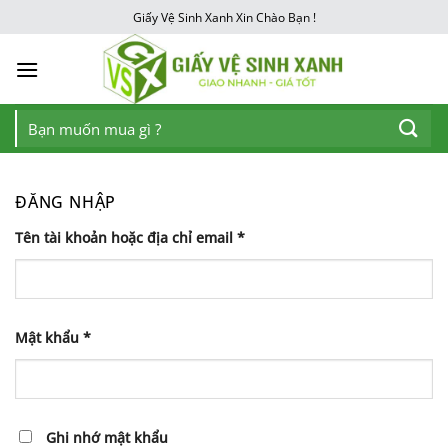
Chuyển
Giấy Vệ Sinh Xanh Xin Chào Bạn !
đến
nội
dung
Tìm
kiếm:
ĐĂNG NHẬP
Tên tài khoản hoặc địa chỉ email
*
Mật khẩu
*
Ghi nhớ mật khẩu