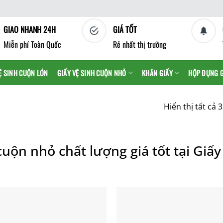
GIAO NHANH 24H
GIÁ TỐT
Miễn phí Toàn Quốc
Rẻ nhất thị trường
Ệ SINH CUỘN LỚN
GIẤY VỆ SINH CUỘN NHỎ
KHĂN GIẤY
HỘP ĐỰNG 
Hiển thị tất cả 
cuộn nhỏ chất lượng giá tốt tại Giấ