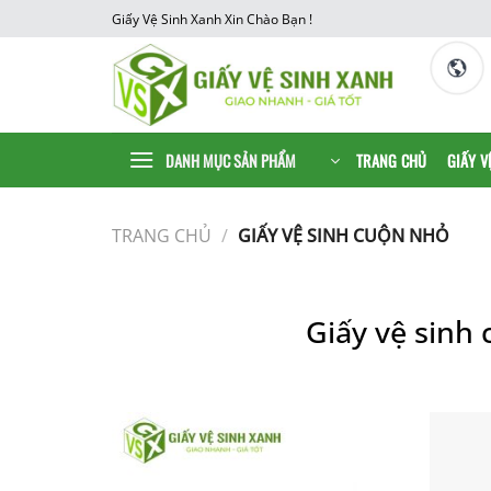
Chuyển
Giấy Vệ Sinh Xanh Xin Chào Bạn !
đến
nội
dung
DANH MỤC SẢN PHẨM
TRANG CHỦ
GIẤY V
TRANG CHỦ
/
GIẤY VỆ SINH CUỘN NHỎ
Giấy vệ sinh 