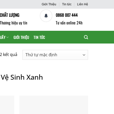
Giới Thiệu
Tin tức
Liên Hệ
CHẤT LƯỢNG
0868 007 444
Thương hiệu uy tín
Tư vấn online 24h
GIẤY
GIỚI THIỆU
TIN TỨC
32 kết quả
y Vệ Sinh Xanh