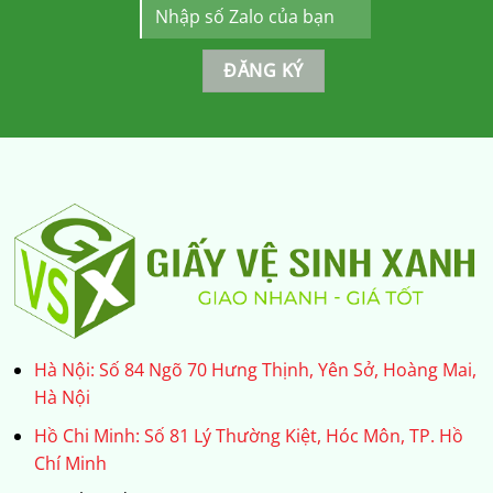
Hà Nội: Số 84 Ngõ 70 Hưng Thịnh, Yên Sở, Hoàng Mai,
Hà Nội
Hồ Chi Minh: Số 81 Lý Thường Kiệt, Hóc Môn, TP. Hồ
Chí Minh