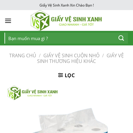
Chuyển
Giấy Vệ Sinh Xanh Xin Chào Bạn !
đến
nội
dung
Tìm
kiếm:
TRANG CHỦ
/
GIẤY VỆ SINH CUỘN NHỎ
/
GIẤY VỆ
SINH THƯƠNG HIỆU KHÁC
LỌC