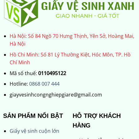
Hà Nội: Số 84 Ngõ 70 Hưng Thịnh, Yên Sở, Hoàng Mai,
Hà Nội
Hồ Chi Minh: Số 81 Lý Thường Kiệt, Hóc Môn, TP. Hồ
Chí Minh
Mã số thuế:
0110495122
Hotline:
0868 007 444
giayvesinhcongnghiepgiare@gmail.com
SẢN PHẨM NỔI BẬT
HỖ TRỢ KHÁCH
HÀNG
Giấy vệ sinh cuộn lớn