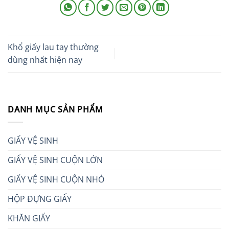
Khổ giấy lau tay thường
dùng nhất hiện nay
DANH MỤC SẢN PHẨM
GIẤY VỆ SINH
GIẤY VỆ SINH CUỘN LỚN
GIẤY VỆ SINH CUỘN NHỎ
HỘP ĐỰNG GIẤY
KHĂN GIẤY