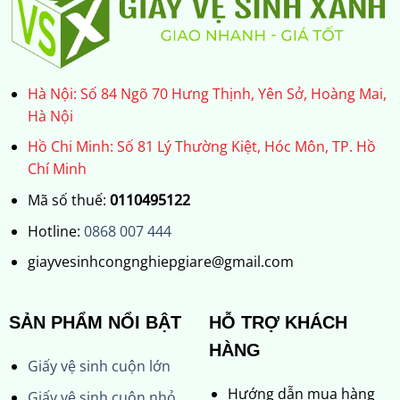
Hà Nội: Số 84 Ngõ 70 Hưng Thịnh, Yên Sở, Hoàng Mai,
Hà Nội
Hồ Chi Minh: Số 81 Lý Thường Kiệt, Hóc Môn, TP. Hồ
Chí Minh
Mã số thuế:
0110495122
Hotline:
0868 007 444
giayvesinhcongnghiepgiare@gmail.com
SẢN PHẨM NỔI BẬT
HỖ TRỢ KHÁCH
HÀNG
Giấy vệ sinh cuộn lớn
Hướng dẫn mua hàng
Giấy vệ sinh cuộn nhỏ