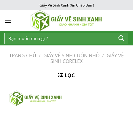
Chuyển
Giấy Vệ Sinh Xanh Xin Chào Bạn !
đến
nội
dung
Tìm
kiếm:
TRANG CHỦ
/
GIẤY VỆ SINH CUỘN NHỎ
/
GIẤY VỆ
SINH CORELEX
LỌC