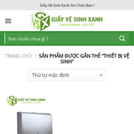
Chuyển
Giấy Vệ Sinh Xanh Xin Chào Bạn !
đến
nội
dung
Tìm
kiếm:
TRANG CHỦ
/
SẢN PHẨM ĐƯỢC GẮN THẺ “THIẾT BỊ VỆ
SINH”