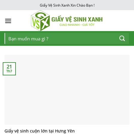
Chuyển
Giấy Vệ Sinh Xanh Xin Chào Bạn !
đến
nội
dung
Tìm
kiếm:
21
Th7
Giấy vệ sinh cuộn lớn tại Hưng Yên