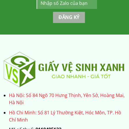
Hà Nội: Số 84 Ngõ 70 Hưng Thịnh, Yên Sở, Hoàng Mai,
Hà Nội
Hồ Chi Minh: Số 81 Lý Thường Kiệt, Hóc Môn, TP. Hồ
Chí Minh