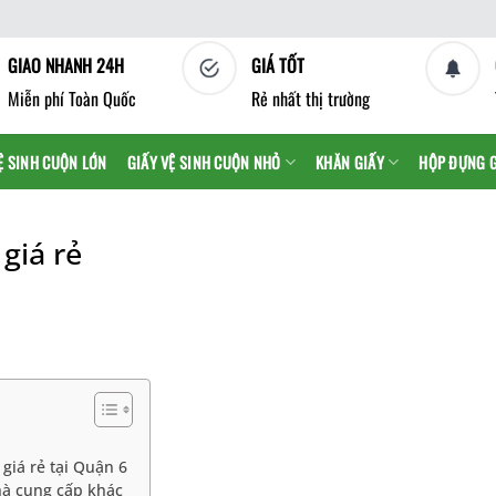
GIAO NHANH 24H
GIÁ TỐT
Miễn phí Toàn Quốc
Rẻ nhất thị trường
Ệ SINH CUỘN LỚN
GIẤY VỆ SINH CUỘN NHỎ
KHĂN GIẤY
HỘP ĐỰNG 
giá rẻ
 giá rẻ tại Quận 6
hà cung cấp khác