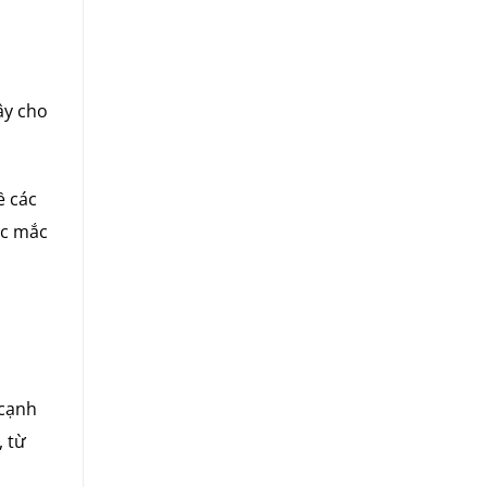
ậy cho
ề các
ắc mắc
 cạnh
, từ