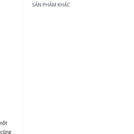
SẢN PHẢM KHÁC
 một
 cũng