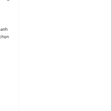
oanh
 chọn