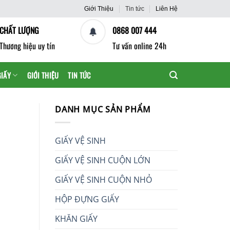
Giới Thiệu
Tin tức
Liên Hệ
CHẤT LƯỢNG
0868 007 444
Thương hiệu uy tín
Tư vấn online 24h
GIẤY
GIỚI THIỆU
TIN TỨC
DANH MỤC SẢN PHẨM
GIẤY VỆ SINH
GIẤY VỆ SINH CUỘN LỚN
GIẤY VỆ SINH CUỘN NHỎ
HỘP ĐỰNG GIẤY
KHĂN GIẤY