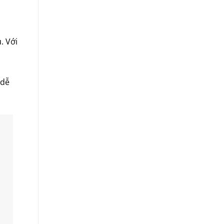
. Với
 dễ