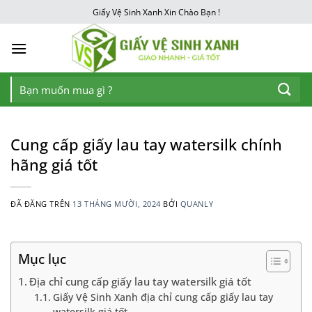
Chuyển
Giấy Vệ Sinh Xanh Xin Chào Bạn !
đến
nội
dung
Tìm
kiếm:
Cung cấp giấy lau tay watersilk chính
hãng giá tốt
ĐÃ ĐĂNG TRÊN
13 THÁNG MƯỜI, 2024
BỞI
QUANLY
Mục lục
Địa chỉ cung cấp giấy lau tay watersilk giá tốt
Giấy Vệ Sinh Xanh địa chỉ cung cấp giấy lau tay
watersilk giá tốt