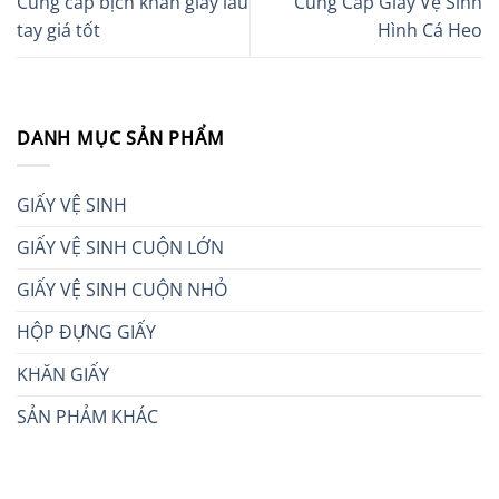
Cung cấp bịch khăn giấy lau
Cung Cấp Giấy Vệ Sinh
tay giá tốt
Hình Cá Heo
DANH MỤC SẢN PHẨM
GIẤY VỆ SINH
GIẤY VỆ SINH CUỘN LỚN
GIẤY VỆ SINH CUỘN NHỎ
HỘP ĐỰNG GIẤY
KHĂN GIẤY
SẢN PHẢM KHÁC