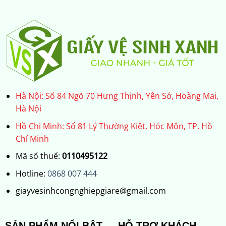
Hà Nội: Số 84 Ngõ 70 Hưng Thịnh, Yên Sở, Hoàng Mai,
Hà Nội
Hồ Chi Minh: Số 81 Lý Thường Kiệt, Hóc Môn, TP. Hồ
Chí Minh
Mã số thuế:
0110495122
Hotline:
0868 007 444
giayvesinhcongnghiepgiare@gmail.com
SẢN PHẨM NỔI BẬT
HỖ TRỢ KHÁCH