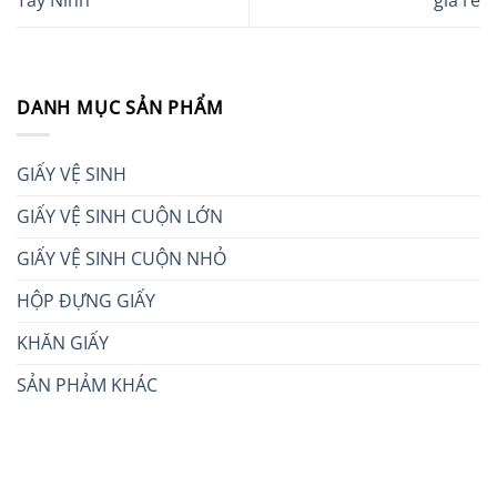
DANH MỤC SẢN PHẨM
GIẤY VỆ SINH
GIẤY VỆ SINH CUỘN LỚN
GIẤY VỆ SINH CUỘN NHỎ
HỘP ĐỰNG GIẤY
KHĂN GIẤY
SẢN PHẢM KHÁC