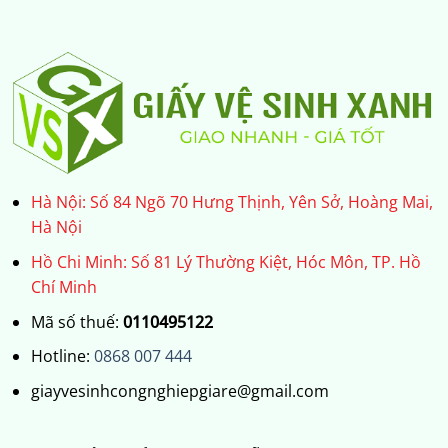
Hà Nội: Số 84 Ngõ 70 Hưng Thịnh, Yên Sở, Hoàng Mai,
Hà Nội
Hồ Chi Minh: Số 81 Lý Thường Kiệt, Hóc Môn, TP. Hồ
Chí Minh
Mã số thuế:
0110495122
Hotline:
0868 007 444
giayvesinhcongnghiepgiare@gmail.com