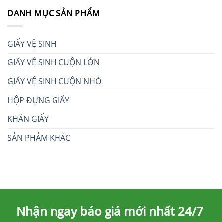
DANH MỤC SẢN PHẨM
GIẤY VỆ SINH
GIẤY VỆ SINH CUỘN LỚN
GIẤY VỆ SINH CUỘN NHỎ
HỘP ĐỰNG GIẤY
KHĂN GIẤY
SẢN PHẢM KHÁC
Nhận ngay báo giá mới nhất 24/7