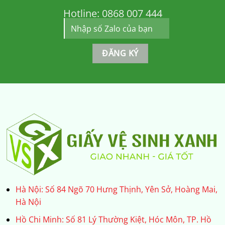
Hotline:
0868 007 444
Hà Nội: Số 84 Ngõ 70 Hưng Thịnh, Yên Sở, Hoàng Mai,
Hà Nội
Hồ Chi Minh: Số 81 Lý Thường Kiệt, Hóc Môn, TP. Hồ