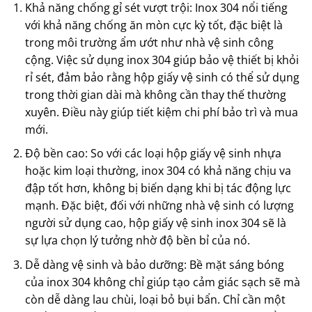
Khả năng chống gỉ sét vượt trội: Inox 304 nổi tiếng
với khả năng chống ăn mòn cực kỳ tốt, đặc biệt là
trong môi trường ẩm ướt như nhà vệ sinh công
cộng. Việc sử dụng inox 304 giúp bảo vệ thiết bị khỏi
rỉ sét, đảm bảo rằng hộp giấy vệ sinh có thể sử dụng
trong thời gian dài mà không cần thay thế thường
xuyên. Điều này giúp tiết kiệm chi phí bảo trì và mua
mới.
Độ bền cao: So với các loại hộp giấy vệ sinh nhựa
hoặc kim loại thường, inox 304 có khả năng chịu va
đập tốt hơn, không bị biến dạng khi bị tác động lực
mạnh. Đặc biệt, đối với những nhà vệ sinh có lượng
người sử dụng cao, hộp giấy vệ sinh inox 304 sẽ là
sự lựa chọn lý tưởng nhờ độ bền bỉ của nó.
Dễ dàng vệ sinh và bảo dưỡng: Bề mặt sáng bóng
của inox 304 không chỉ giúp tạo cảm giác sạch sẽ mà
còn dễ dàng lau chùi, loại bỏ bụi bẩn. Chỉ cần một