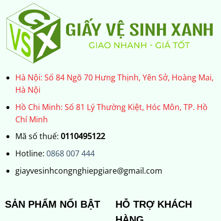
Hà Nội: Số 84 Ngõ 70 Hưng Thịnh, Yên Sở, Hoàng Mai,
Hà Nội
Hồ Chi Minh: Số 81 Lý Thường Kiệt, Hóc Môn, TP. Hồ
Chí Minh
Mã số thuế:
0110495122
Hotline:
0868 007 444
giayvesinhcongnghiepgiare@gmail.com
SẢN PHẨM NỔI BẬT
HỖ TRỢ KHÁCH
HÀNG