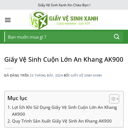
Chuyển
Giấy Vệ Sinh Xanh Xin Chào Bạn !
đến
nội
dung
Tìm
kiếm:
Giấy Vệ Sinh Cuộn Lớn An Khang AK900
ĐÃ ĐĂNG TRÊN
25 THÁNG BẢY, 2024
BỞI
GIẤY VỆ SINH XANH
Mục lục
Lợi Ích Khi Sử Dụng Giấy Vệ Sinh Cuộn Lớn An Khang
AK900
Quy Trình Sản Xuất Giấy Vệ Sinh An Khang AK900