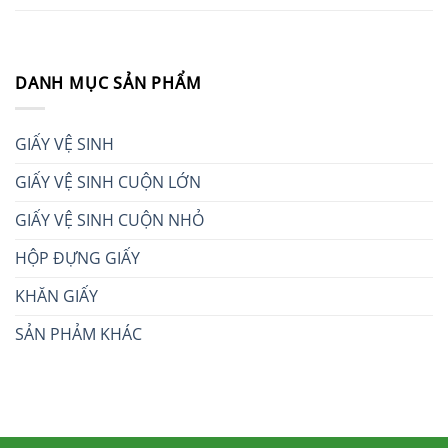
DANH MỤC SẢN PHẨM
GIẤY VỆ SINH
GIẤY VỆ SINH CUỘN LỚN
GIẤY VỆ SINH CUỘN NHỎ
HỘP ĐỰNG GIẤY
KHĂN GIẤY
SẢN PHẢM KHÁC