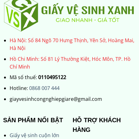
Hà Nội: Số 84 Ngõ 70 Hưng Thịnh, Yên Sở, Hoàng Mai,
Hà Nội
Hồ Chi Minh: Số 81 Lý Thường Kiệt, Hóc Môn, TP. Hồ
Chí Minh
Mã số thuế:
0110495122
Hotline:
0868 007 444
giayvesinhcongnghiepgiare@gmail.com
SẢN PHẨM NỔI BẬT
HỖ TRỢ KHÁCH
HÀNG
Giấy vệ sinh cuộn lớn