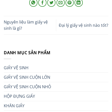
Nguyên liệu làm giấy vệ
Đại lý giấy vệ sinh nào tốt?
sinh là gì?
DANH MỤC SẢN PHẨM
GIẤY VỆ SINH
GIẤY VỆ SINH CUỘN LỚN
GIẤY VỆ SINH CUỘN NHỎ
HỘP ĐỰNG GIẤY
KHĂN GIẤY