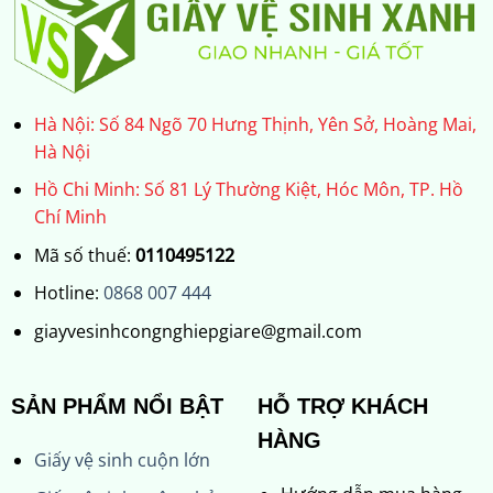
Hà Nội: Số 84 Ngõ 70 Hưng Thịnh, Yên Sở, Hoàng Mai,
Hà Nội
Hồ Chi Minh: Số 81 Lý Thường Kiệt, Hóc Môn, TP. Hồ
Chí Minh
Mã số thuế:
0110495122
Hotline:
0868 007 444
giayvesinhcongnghiepgiare@gmail.com
SẢN PHẨM NỔI BẬT
HỖ TRỢ KHÁCH
HÀNG
Giấy vệ sinh cuộn lớn