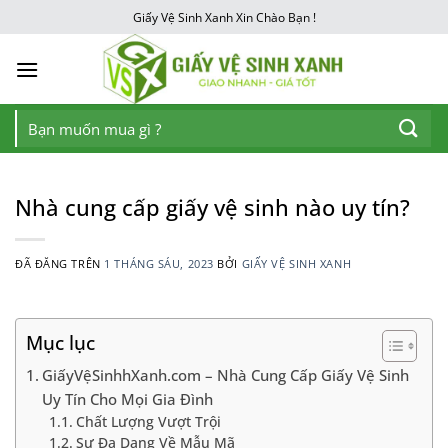
Chuyển
Giấy Vệ Sinh Xanh Xin Chào Bạn !
đến
nội
dung
Tìm
kiếm:
Nhà cung cấp giấy vệ sinh nào uy tín?
ĐÃ ĐĂNG TRÊN
1 THÁNG SÁU, 2023
BỞI
GIẤY VỆ SINH XANH
Mục lục
GiấyVệSinhhXanh.com – Nhà Cung Cấp Giấy Vệ Sinh
Uy Tín Cho Mọi Gia Đình
Chất Lượng Vượt Trội
Sự Đa Dạng Về Mẫu Mã