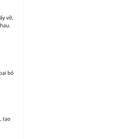
ấy vở,
nhau.
oại bỏ
ỗ
, tạo