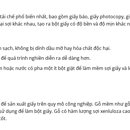
tái chế phổ biến nhất, bao gồm giấy báo, giấy photocopy, gi
ại sợi khác nhau, tạo ra bột giấy có độ bền và độ mịn khác 
n sạch, không bị dính dầu mỡ hay hóa chất độc hại.
 để quá trình nghiền diễn ra dễ dàng hơn.
hoặc nước có pha một ít bột giặt để làm mềm sợi giấy và l
h để sản xuất giấy trên quy mô công nghiệp. Gỗ mềm như g
ử dụng để làm bột giấy. Gỗ có hàm lượng sợi xenluloza cao
tốt.