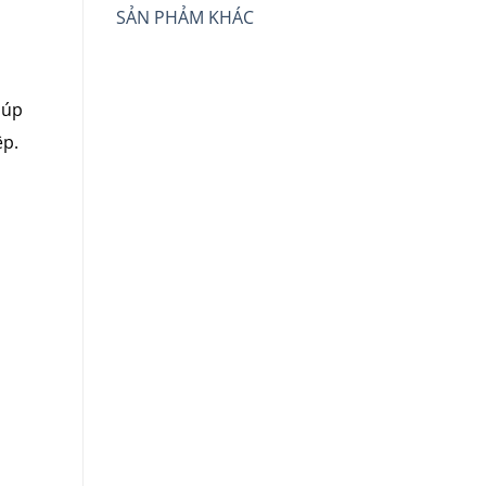
SẢN PHẢM KHÁC
iúp
ệp.