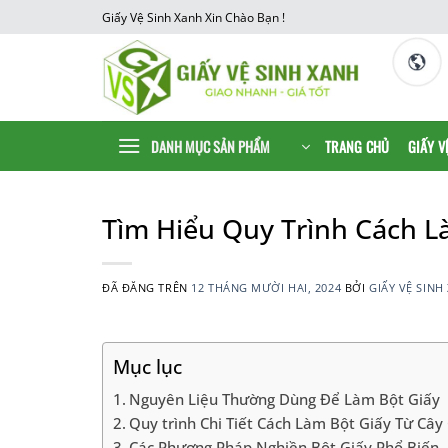
Chuyển
Giấy Vệ Sinh Xanh Xin Chào Bạn !
đến
nội
dung
DANH MỤC SẢN PHẨM
TRANG CHỦ
GIẤY V
Tìm Hiểu Quy Trình Cách L
ĐÃ ĐĂNG TRÊN
12 THÁNG MƯỜI HAI, 2024
BỞI
GIẤY VỆ SINH
Mục lục
Nguyên Liệu Thường Dùng Để Làm Bột Giấy
Quy trình Chi Tiết Cách Làm Bột Giấy Từ Cây
Các Phương Pháp Nghiền Bột Giấy Phổ Biến