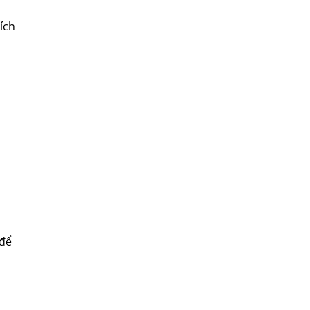
ích
 để