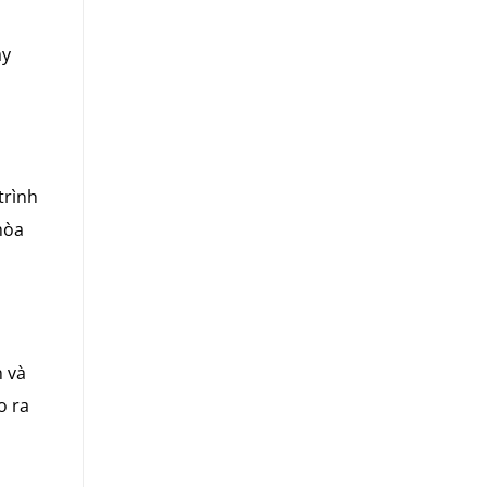
ày
trình
hòa
n và
o ra