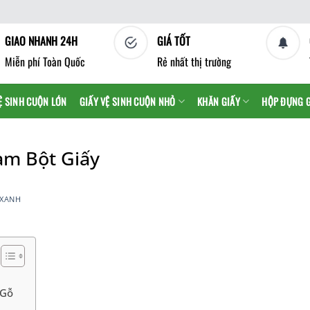
GIAO NHANH 24H
GIÁ TỐT
Miễn phí Toàn Quốc
Rẻ nhất thị trường
Ệ SINH CUỘN LỚN
GIẤY VỆ SINH CUỘN NHỎ
KHĂN GIẤY
HỘP ĐỰNG 
àm Bột Giấy
 XANH
 Gỗ