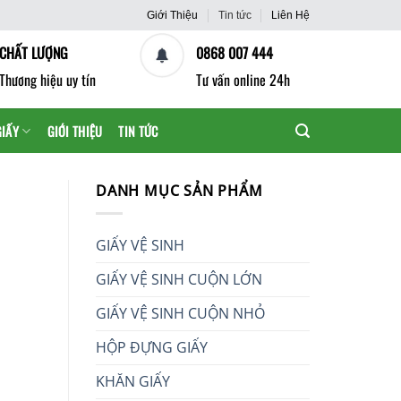
Giới Thiệu
Tin tức
Liên Hệ
CHẤT LƯỢNG
0868 007 444
Thương hiệu uy tín
Tư vấn online 24h
GIẤY
GIỚI THIỆU
TIN TỨC
DANH MỤC SẢN PHẨM
GIẤY VỆ SINH
GIẤY VỆ SINH CUỘN LỚN
GIẤY VỆ SINH CUỘN NHỎ
HỘP ĐỰNG GIẤY
KHĂN GIẤY