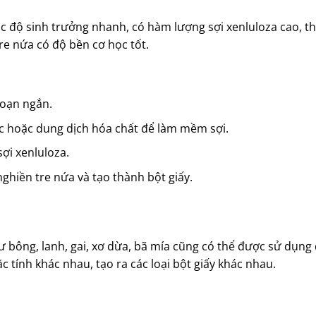
tốc độ sinh trưởng nhanh, có hàm lượng sợi xenluloza cao, th
tre nứa có độ bền cơ học tốt.
đoạn ngắn.
 hoặc dung dịch hóa chất để làm mềm sợi.
sợi xenluloza.
hiền tre nứa và tạo thành bột giấy.
hư bông, lanh, gai, xơ dừa, bã mía cũng có thể được sử dụng
ặc tính khác nhau, tạo ra các loại bột giấy khác nhau.