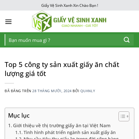
Chuyển
Giấy Vệ Sinh Xanh Xin Chào Bạn !
đến
nội
dung
Tìm
kiếm:
Top 5 công ty sản xuất giấy ăn chất
lượng giá tốt
ĐÃ ĐĂNG TRÊN
28 THÁNG MƯỜI, 2024
BỞI
QUANLY
Mục lục
Giới thiệu về thị trường giấy ăn tại Việt Nam
Tình hình phát triển ngành sản xuất giấy ăn
Nhu cầu tiêu thụ giấy ăn trong đời sống hàng