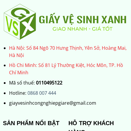
Hà Nội: Số 84 Ngõ 70 Hưng Thịnh, Yên Sở, Hoàng Mai,
Hà Nội
Hồ Chi Minh: Số 81 Lý Thường Kiệt, Hóc Môn, TP. Hồ
Chí Minh
Mã số thuế:
0110495122
Hotline:
0868 007 444
giayvesinhcongnghiepgiare@gmail.com
SẢN PHẨM NỔI BẬT
HỖ TRỢ KHÁCH