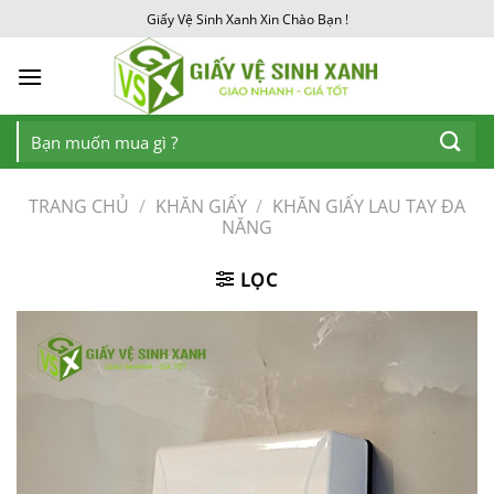
Chuyển
Giấy Vệ Sinh Xanh Xin Chào Bạn !
đến
nội
dung
Tìm
kiếm:
TRANG CHỦ
/
KHĂN GIẤY
/
KHĂN GIẤY LAU TAY ĐA
NĂNG
LỌC