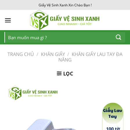
Chuyển
Giấy Vệ Sinh Xanh Xin Chào Bạn !
đến
nội
dung
Tìm
kiếm:
TRANG CHỦ
/
KHĂN GIẤY
/
KHĂN GIẤY LAU TAY ĐA
NĂNG
LỌC