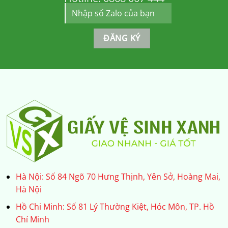
Hà Nội: Số 84 Ngõ 70 Hưng Thịnh, Yên Sở, Hoàng Mai,
Hà Nội
Hồ Chi Minh: Số 81 Lý Thường Kiệt, Hóc Môn, TP. Hồ
Chí Minh